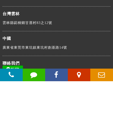
台灣雲林
雲林縣莿桐鄉甘厝村83之12號
中國
廣東省東莞市東坑鎮東坑村創基路14號
聯絡我們
電話：886-5-5846066
傳真：886-5-5849632
信箱：sales@idealups.com.tw
官方Line ID：@323cxqul