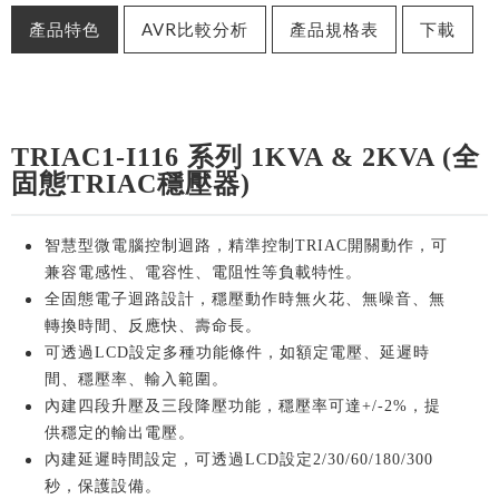
產品特色
AVR比較分析
產品規格表
下載
TRIAC1-I116
系列 1KVA & 2KVA (
全
固態TRIAC穩壓器)
智慧型微電腦控制迴路，精準控制TRIAC開關動作，可
兼容電感性、電容性、電阻性等負載特性。
全固態電子迴路設計，穩壓動作時無火花、無噪音、無
轉換時間、反應快、壽命長。
可透過LCD設定多種功能條件，如額定電壓、延遲時
間、穩壓率、輸入範圍。
內建四段升壓及三段降壓功能，穩壓率可達+/-2%，提
供穩定的輸出電壓。
內建延遲時間設定，可透過LCD設定2/30/60/180/300
秒，保護設備。