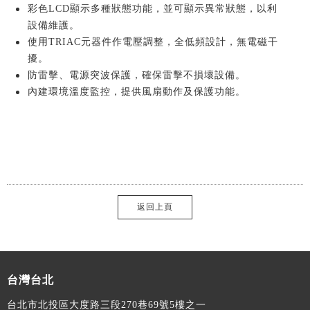
彩色LCD顯示多種狀態功能，並可顯示異常狀態，以利
設備維護。
使用TRIAC元器件作電壓調整，全低頻設計，無電磁干
擾。
防雷擊、電源突波保護，確保雷擊不損壞設備。
內建環境溫度監控，提供風扇動作及保護功能。
返回上頁
台灣台北
台北市北投區大度路三段270巷69號5樓之一