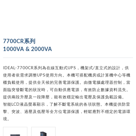
7700CR系列
1000VA & 2000VA
IDEAL-7700CR系列為在線互動式UPS，機架式/直立式的設計，供
使用者依需求調整UPS使用方向。本機可搭配機房或計算機中心等機
櫃負載使用，提供全天候的完善電源保護。由微電腦處理器控制，當
面臨突發斷電的狀況時，可自動供應電源，有效防止數據資料流失。
提供兩段升壓及一段降壓，能有效穩定輸出電壓及保護負載設備。
智能LCD液晶螢幕顯示，了解不斷電系統的各項狀態。本機提供防雷
擊、突波、過壓及低壓等全方位電源保護，輕鬆應對不穩定的電源環
境。