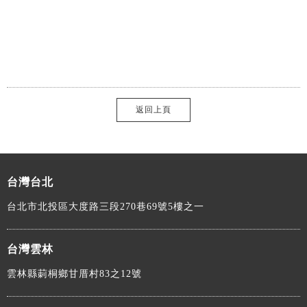
返回上頁
台灣台北
台北市北投區大度路三段270巷69號5樓之一
台灣雲林
雲林縣莿桐鄉甘厝村83之12號