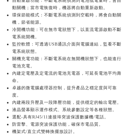
自動重啟功能：不斷電系統偵測到電池低電量時，會自
動關機；當市電恢復時，機器將自動重新啟動。
環保節能模式：不斷電系統偵測到空載時，將會自動關
機，節省能源。
冷開機功能：可在無市電狀態下，以直流電源啟動不斷
電系統開機。
監控軟體：可透過USB通訊介面與電腦連結，監看不斷
電系統狀態。
關機充電功能：不斷電系統在無開機狀態下，也能進行
電池充電。
內建定電壓及定電流的電池充電器，可延長電池平均壽
命。
卓越的微電腦處理器控制，提升產品之穩定度與可靠
度。
內建兩段升壓及一段降壓功能，提供穩定的輸出電壓。
液晶螢幕顯示運作模式、系統參數設定等各種狀態。
選配-具有RJ45/11連接埠突波保護數據機/電話。
防雷擊、電源突波保護功能，確保市電品質。
機架式/直立式雙轉換擺放設計。